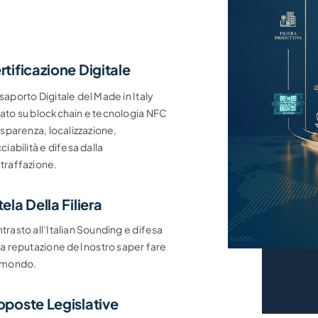
rtificazione Digitale
saporto Digitale del Made in Italy
ato su blockchain e tecnologia NFC
rasparenza, localizzazione,
ciabilità e difesa dalla
traffazione.
tela Della Filiera
trasto all’Italian Sounding e difesa
la reputazione del nostro saper fare
 mondo.
oposte Legislative