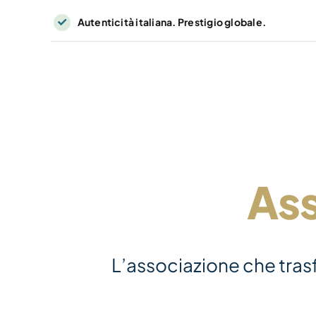
Skip
Autenticità italiana. Prestigio globale.
to
content
Ass
L’associazione che trasfo