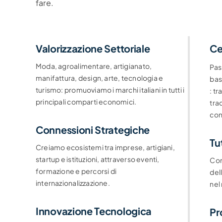
fare.
Valorizzazione Settoriale
Ce
Moda, agroalimentare, artigianato,
Pas
manifattura, design, arte, tecnologia e
bas
turismo: promuoviamo i marchi italiani in tutti i
: t
principali comparti economici.
trac
con
Connessioni Strategiche
Tu
Creiamo ecosistemi tra imprese, artigiani,
startup e istituzioni, attraverso eventi,
Con
formazione e percorsi di
del
internazionalizzazione.
nel
Innovazione Tecnologica
Pr