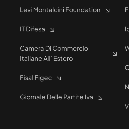
Levi Montalcini Foundation
F
IT Difesa
I
Camera Di Commercio
W
Italiane All’ Estero
C
Fisal Figec
N
Giornale Delle Partite Iva
V