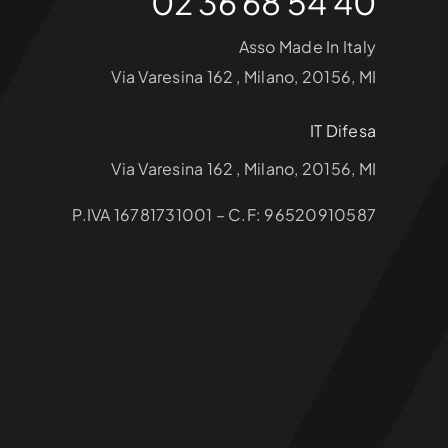
02 36 68 54 40
Asso Made In Italy
Via Varesina 162 , Milano, 20156, MI
IT Difesa
Via Varesina 162 , Milano, 20156, MI
P.IVA 16781731001 – C.F: 96520910587